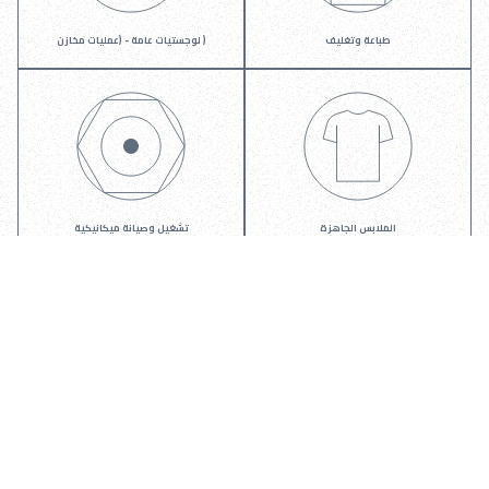
طباعة وتغليف
( لوجستيات عامة - (عمليات مخازن
الملابس الجاهزة
تشغيل وصيانة ميكانيكية
إنتاج الحديد والصلب
صيانة كهربائية