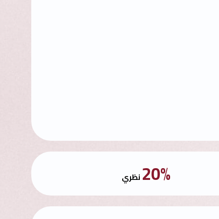
20%
نظري