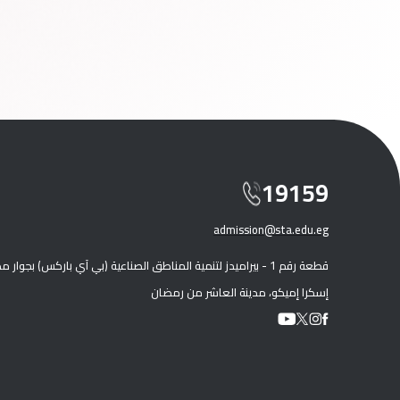
19159
admission@sta.edu.eg
قطعة رقم 1 - بيراميدز لتنمية المناطق الصناعية (بي آي باركس) بجوار 
إسكرا إميكو، مدينة العاشر من رمضان