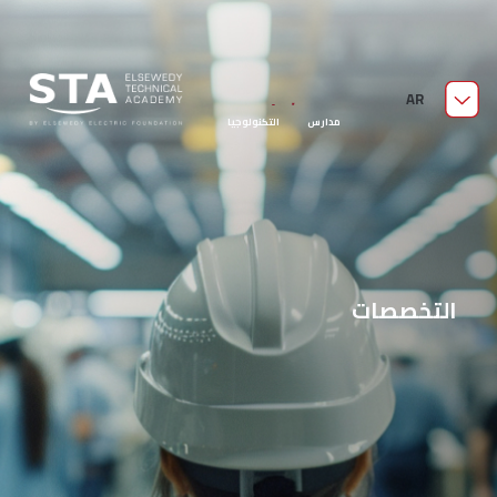
من نحن
AR
مدارس السويدي الفنية
قدّم الآن
مدارس التكنولوجيا
التطبيقية
التخصصات