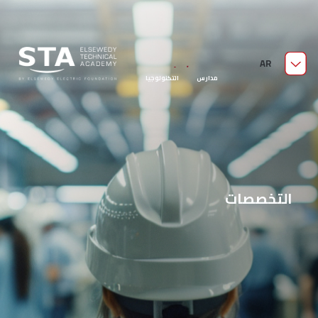
من نحن
AR
مدارس السويدي الفنية
قدّم الآن
مدارس التكنولوجيا
التطبيقية
التخصصات