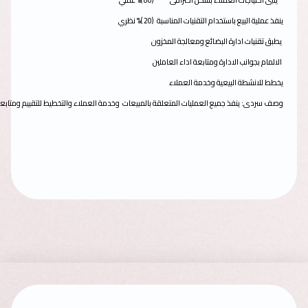
يلبى احتياجات العملاء بشكل احترافى
(80 )% عملي
ينفذ عملية البيع باستخدام التقنيات المناسبة
(20 )% نظري
يطبق تقنيات ادارة البضائع ومعالجة المخزون
الالمام بجوانب الادارة ومتابعة اداء العاملين
يخطط للانشطة البيعية وخدمة العملاء
وصف سردى: ينفذ جميع العمليات المتعلقة بالمبيعات وخدمة العملاء والتخطيط للتقييم ومتابعة