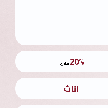
20%
نظري
اناث