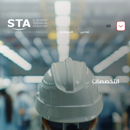
من نحن
AR
مدارس السويدي الفنية
قدّم الآن
مدارس التكنولوجيا
التطبيقية
التخصصات