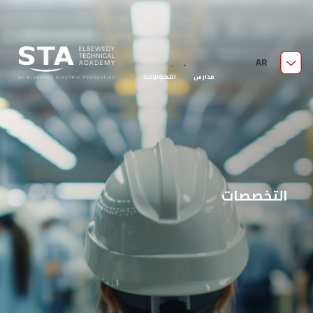
من نحن
AR
مدارس السويدي الفنية
قدّم الآن
مدارس التكنولوجيا
التطبيقية
التخصصات