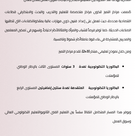
صُممت مراكز التميز لتكون مراكز متخصصة للتعليم والتدريب والبحث والابتكارفي قطاعات
اقتصادية محددة، حيث تعمل على إعداد فنيين ذوي مهارات عالية يمتلكونالكفاءات التي تتطلبها
الصناعات الحديثة. كما توفر فرصاً للشباب والمرأة والفئاتالأكثر احتياجاً، وتسهم في تمكين المعلمين
والمدربين للمشاركة في بناء قوة عاملةأكثر شمولاً وتنافسية.
ومن خلال نموذج تعليمي مبتكر
(3+2)
، تقدم مراكز التميز:
البكالوريا التكنولوجية لمدة 3 سنوات
المستوى الثالث بالإطار الوطني
للمؤهلات
البكالوريا التكنولوجية المتقدمة لمدة سنتين إضافيتين
المستوى الرابع
بالإطار الوطني للمؤهلات
ويوفر هذا المسار المتكامل انتقالاً سلساً بين التعليم الفني الثانويوالتعليم التكنولوجي العالي
وسوق العمل.