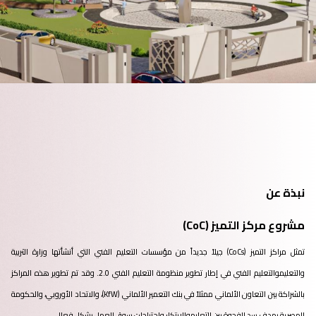
نبذة عن
مشروع مركز التميز (CoC)
تمثل مراكز التميز (CoCs) جيلاً جديداً من مؤسسات التعليم الفني التي أنشأتها وزارة التربية
والتعليموالتعليم الفني في إطار تطوير منظومة التعليم الفني 2.0. وقد تم تطوير هذه المراكز
بالشراكة بين التعاون الألماني ممثلاً في بنك التعمير الألماني (KfW)، والاتحاد الأوروبي، والحكومة
المصرية بهدف سد الفجوة بين التعليموالابتكار واحتياجات سوق العمل بشكل فعال.