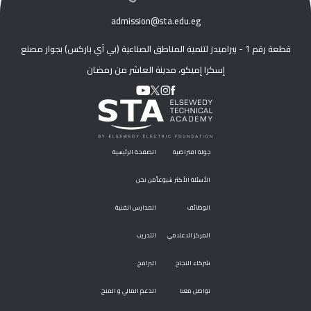
admission@sta.edu.eg
قطعة رقم 1 - بيراميدز لتنمية المناطق الصناعية (بي آي باركس) بجوار مصنع
إسكرا إميكو، مدينة العاشر من رمضان
جولة افتراضية
الصفحة الرئيسية
الأسئلة الأكثر شيوعاً
من نحن
الوظائف
المدارس الفنية
المركز الاعلامي
التدريب
شركاء النجاح
البرامج
تواصل معنا
الدعم المالي و المنح