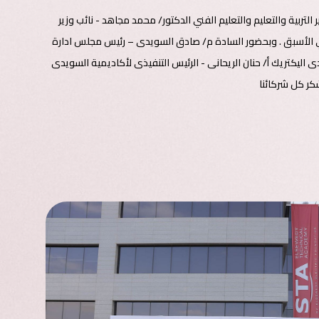
اضرين الدكتور/ رضا حجازى - وزير التربية والتعليم والتعليم الفني الدكتور/ محمد مجاهد - نائب وزير
المصري الأسبق . وبحضور السادة م/ صادق السويدى – رئيس مجلس ادارة
يكتريك أ/ حنان الريحانى - الرئيس التنفيذى لأكاديمية السويدى
شكر كل شركائنا