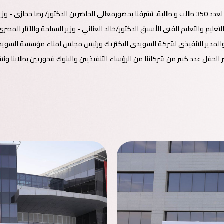
من مراسم حفل تخرج الدفعة العاشرة لاكاديمية السويدى الفنية لعدد 350 طالب و طالبة، تشرفنا بحضورمعالي الح
ة والتعليم والتعليم الفنى الأسبق الدكتور/خالد العناني - وزير السياحة والآثار 
المدير التنفيذي لشركة السويدى اليكتريك ورئيس مجلس امناء مؤسسة السويدى ال
 الحفل عدد كبير من شركائنا من الرؤساء التنفيذيين والبنوك فخوريين بطلابنا ون