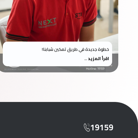
خطوة جديدة في طريق تمكين شبابنا!
اقرأ المزيد ..
19159