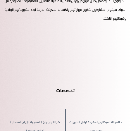
التكنولوجيا المتنوعة من خلال مزيج من ورش العمل التفاعلية والتمارين العملية وجلسات توجيه من
الخبراء، سيقوم المشاركون بتطوير مهاراتهم واكتساب المعرفة اللازمة لبدء مشروعاتهم الريادية
وشركاتهم الناشئة.
تخصصات
– الصيانة الميكانيكية -شركة تبادل الحاويات
شركة جارديان ( المصرية للزجاج المسطح )
ببورسعيد
(مشغل الإنتاج )