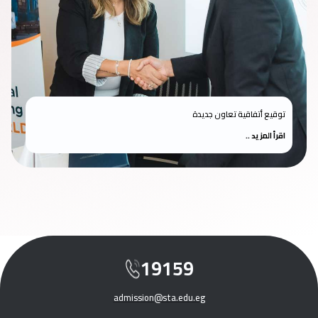
توقيع أتفاقية تعاون جديدة
اقرأ المزيد ..
19159
admission@sta.edu.eg