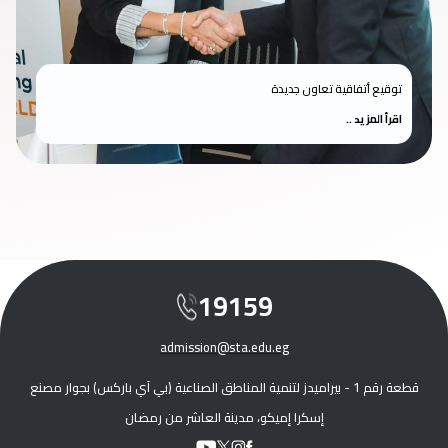
توقيع أتفاقية تعاون جديدة
اقرأ المزيد ..
19159
admission@sta.edu.eg
قطعة رقم 1 - بيراميدز لتنمية المناطق الصناعية (بي آي باركس) بجوار مصنع
إسكرا إميكو، مدينة العاشر من رمضان