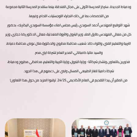
ودمياط الجديدة. ستركز المدرسة الأولى على مجال الفندقة، بينما ستقدم المدرسة الثانية مجموعة
من التخصصات بما في ذلك النجارة، اللوجستيات، اللحام، وغيرها.
شهد التوقيع المهندس أحمد السويدي، رئيس مجلس امناء مؤسسة السويدي اليكتريك ، بحضور
كل من معالي المهندس طارق الملا، وزير البترول والثروة المعدنية، معالي الدكتور رضا حجازي، وزير
التربية والتعليم الفني، واللواء خالد شعيب، محافظ مطروح، والدكتورة منال عوض، محافظ دمياط،
والسيد ماتيا كامباناتي، المدير العام لشركة ايني مصر.
فخورين بالتعاون ونشكر شركائنا- وزارة البترول، وزارة التربية والتعليم، محافظي مطروح ودمياط،
شركة داميتا للغاز الطبيعي المسال، وايني على دعمهم في هذا الجهد.
من المقرر أن يبدا التقديم في العام الأكاديمي 24/25. ترقبوا المزيد من حول هذا التعاون!