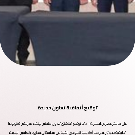
توقيع أتفاقية تعاون جديدة
علي هامش معرض اجيبس ٢٠٢٤، تم توقيع اتفاقيتي تعاون هامتين لإنشاء مدرستين تكنولوجيا
تطبيقية جديدتين تديرهما أكاديمية السويدي الفنية في محافظتي مطروح بالعلمين الجديدة