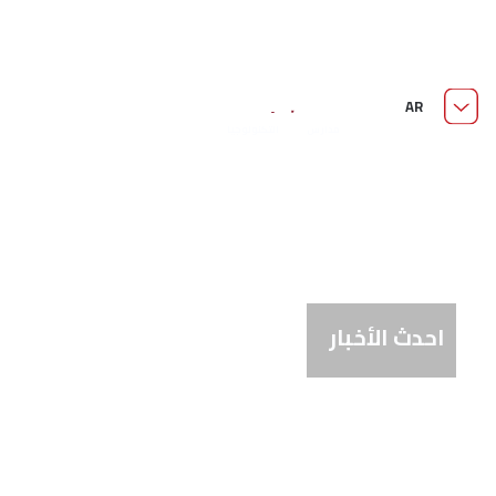
من نحن
AR
مدارس السويدي الفنية
قدّم الآن
مدارس التكنولوجيا
التطبيقية
احدث الأخبار